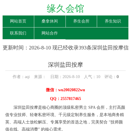
缘久会馆
网站首页
桑拿休闲
养生会所
养生知识
联系我们
网站合作
更新时间：2026-8-10 现已经收录393条深圳盐田按摩信
息
深圳盐田按摩
作者：aqi 来源： 日期：2026-8-10 人气：
10
评论：
0
微信：wu20020822wu
QQ：2557817465
深圳盐田按摩是核心商圈的顶级私密男士 SPA 会所，主打高颜
值专业技师、轻奢私密环境、千元级定制养生服务，是本地商务精
英、高端人士放松解压、专属享受的首选之地，完美契合 “技师颜
值在线、高端消费” 的核心需求。