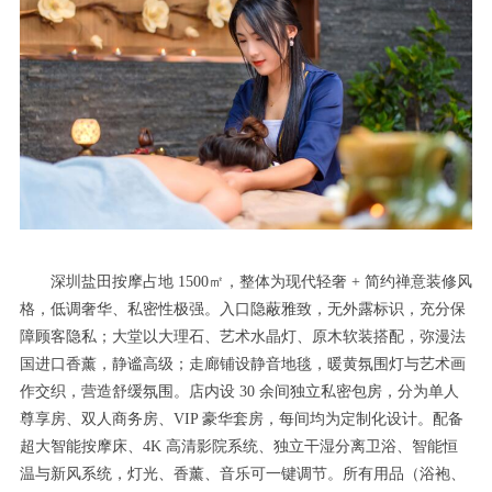
深圳盐田按摩占地 1500㎡，整体为现代轻奢 + 简约禅意装修风
格，低调奢华、私密性极强。入口隐蔽雅致，无外露标识，充分保
障顾客隐私；大堂以大理石、艺术水晶灯、原木软装搭配，弥漫法
国进口香薰，静谧高级；走廊铺设静音地毯，暖黄氛围灯与艺术画
作交织，营造舒缓氛围。店内设 30 余间独立私密包房，分为单人
尊享房、双人商务房、VIP 豪华套房，每间均为定制化设计。配备
超大智能按摩床、4K 高清影院系统、独立干湿分离卫浴、智能恒
温与新风系统，灯光、香薰、音乐可一键调节。所有用品（浴袍、