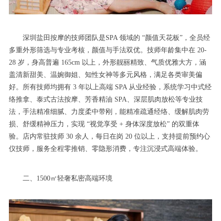
深圳盐田按摩的技师团队是SPA 领域的 “颜值天花板”，全员经
多重外形筛选与专业考核，颜值与手法双优。技师年龄集中在 20-
28 岁，身高普遍 165cm 以上，外形靓丽精致、气质优雅大方，涵
盖清新甜美、温婉御姐、知性女神等多元风格，满足各类审美偏
好。所有技师均拥有 3 年以上高端 SPA 从业经验，系统学习中式经
络推拿、泰式古法按摩、芳香精油 SPA、深层肌肉放松等专业技
法，手法精准细腻、力度柔中带刚，能精准疏通经络、缓解肌肉劳
损、舒缓精神压力，实现 “视觉享受 + 身体深度放松” 的双重体
验。店内常驻技师 30 余人，每日在岗 20 位以上，支持提前预约心
仪技师，服务全程零推销、零隐形消费，专注沉浸式高端体验。
二、1500㎡轻奢私密高端环境