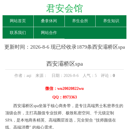
君安会馆
网站首页
桑拿休闲
养生会所
养生知识
联系我们
网站合作
更新时间：2026-8-6 现已经收录1879条西安灞桥区spa
信息
西安灞桥区spa
作者：aqi 来源： 日期：2026-8-6 人气：
5
评论：
0
微信：wu20020822wu
QQ：8973363
西安灞桥区spa坐落于核心商务带，是专注高端男士私密养生的
顶级会所，主打高颜值专业技师、极致私密空间、千元级定制
SPA，是本地商务精英、高端圈层首选，完全契合 “技师颜值在
线、高端消费” 的核心需求。