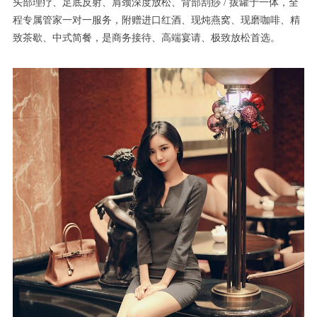
头部理疗、足底反射、肩颈深度放松、背部刮痧 / 拔罐于一体，全
程专属管家一对一服务，附赠进口红酒、现炖燕窝、现磨咖啡、精
致茶歇、中式简餐，是商务接待、高端宴请、极致放松首选。