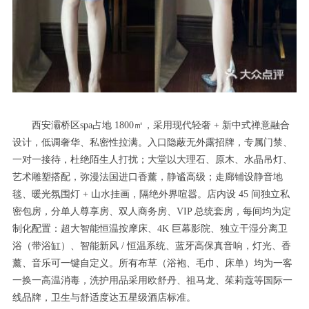
西安灞桥区spa占地 1800㎡，采用现代轻奢 + 新中式禅意融合
设计，低调奢华、私密性拉满。入口隐蔽无外露招牌，专属门禁、
一对一接待，杜绝陌生人打扰；大堂以大理石、原木、水晶吊灯、
艺术雕塑搭配，弥漫法国进口香薰，静谧高级；走廊铺设静音地
毯、暖光氛围灯 + 山水挂画，隔绝外界喧嚣。店内设 45 间独立私
密包房，分单人尊享房、双人商务房、VIP 总统套房，每间均为定
制化配置：超大智能恒温按摩床、4K 巨幕影院、独立干湿分离卫
浴（带浴缸）、智能新风 / 恒温系统、蓝牙高保真音响，灯光、香
薰、音乐可一键自定义。所有布草（浴袍、毛巾、床单）均为一客
一换一高温消毒，洗护用品采用欧舒丹、祖马龙、茱莉蔻等国际一
线品牌，卫生与舒适度达五星级酒店标准。