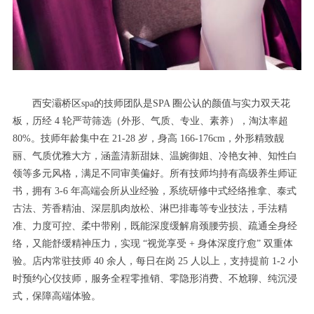
西安灞桥区spa的技师团队是SPA 圈公认的颜值与实力双天花
板，历经 4 轮严苛筛选（外形、气质、专业、素养），淘汰率超
80%。技师年龄集中在 21-28 岁，身高 166-176cm，外形精致靓
丽、气质优雅大方，涵盖清新甜妹、温婉御姐、冷艳女神、知性白
领等多元风格，满足不同审美偏好。所有技师均持有高级养生师证
书，拥有 3-6 年高端会所从业经验，系统研修中式经络推拿、泰式
古法、芳香精油、深层肌肉放松、淋巴排毒等专业技法，手法精
准、力度可控、柔中带刚，既能深度缓解肩颈腰劳损、疏通全身经
络，又能舒缓精神压力，实现 “视觉享受 + 身体深度疗愈” 双重体
验。店内常驻技师 40 余人，每日在岗 25 人以上，支持提前 1-2 小
时预约心仪技师，服务全程零推销、零隐形消费、不尬聊、纯沉浸
式，保障高端体验。