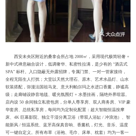
西安未央区附近的桑拿会所占地 2000㎡，采用现代极简轻奢 +
新中式禅意融合设计，低调奢华、私密性拉满，是少有的 “酒店式
SPA” 标杆。入口隐蔽无外露招牌，专属门禁、一对一管家接待，
全程无陌生人打扰；大堂以天然大理石、原木、艺术水晶灯、山水
软装搭配，弥漫法国祖马龙、意大利帕尔玛之水进口香薰，静谧高
级；走廊铺设静音地毯、暖光氛围灯 + 水墨挂画，隔绝外界喧嚣。
店内设 50 余间独立私密包房，分单人尊享房、双人商务房、VIP 豪
华套房、总统私享房，每间均为定制化配置：超大智能恒温按摩
床、4K 巨幕影院、独立干湿分离卫浴（带双人浴缸 / 冲浪池）、智
能新风 / 恒温系统、蓝牙高保真音响、香薰机，灯光、音乐、温度
可一键自定义。所有布草（浴袍、毛巾、床单、枕套）均为一客一