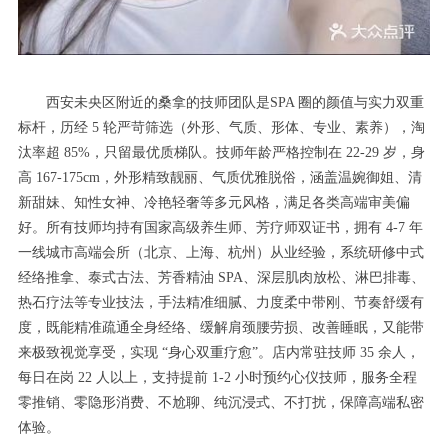
西安未央区附近的桑拿的技师团队是SPA 圈的颜值与实力双重
标杆，历经 5 轮严苛筛选（外形、气质、形体、专业、素养），淘
汰率超 85%，只留最优质梯队。技师年龄严格控制在 22-29 岁，身
高 167-175cm，外形精致靓丽、气质优雅脱俗，涵盖温婉御姐、清
新甜妹、知性女神、冷艳轻奢等多元风格，满足各类高端审美偏
好。所有技师均持有国家高级养生师、芳疗师双证书，拥有 4-7 年
一线城市高端会所（北京、上海、杭州）从业经验，系统研修中式
经络推拿、泰式古法、芳香精油 SPA、深层肌肉放松、淋巴排毒、
热石疗法等专业技法，手法精准细腻、力度柔中带刚、节奏舒缓有
度，既能精准疏通全身经络、缓解肩颈腰劳损、改善睡眠，又能带
来极致视觉享受，实现 “身心双重疗愈”。店内常驻技师 35 余人，
每日在岗 22 人以上，支持提前 1-2 小时预约心仪技师，服务全程
零推销、零隐形消费、不尬聊、纯沉浸式、不打扰，保障高端私密
体验。