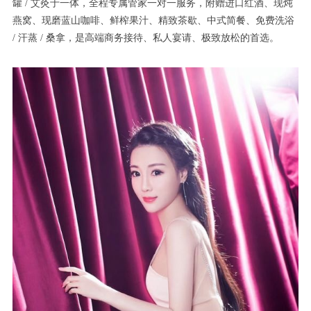
罐 / 艾灸于一体，全程专属管家一对一服务，附赠进口红酒、现炖
燕窝、现磨蓝山咖啡、鲜榨果汁、精致茶歇、中式简餐、免费洗浴
/ 汗蒸 / 桑拿，是高端商务接待、私人宴请、极致放松的首选。