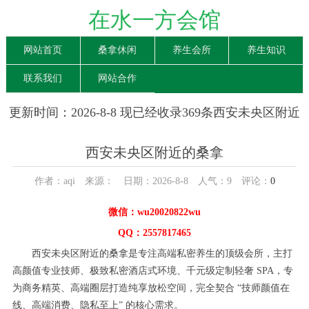
在水一方会馆
网站首页
桑拿休闲
养生会所
养生知识
联系我们
网站合作
更新时间：2026-8-8 现已经收录369条西安未央区附近
的桑拿信息
西安未央区附近的桑拿
作者：aqi 来源： 日期：2026-8-8 人气：
9
评论：
0
微信：wu20020822wu
QQ：2557817465
西安未央区附近的桑拿是专注高端私密养生的顶级会所，主打
高颜值专业技师、极致私密酒店式环境、千元级定制轻奢 SPA，专
为商务精英、高端圈层打造纯享放松空间，完全契合 “技师颜值在
线、高端消费、隐私至上” 的核心需求。