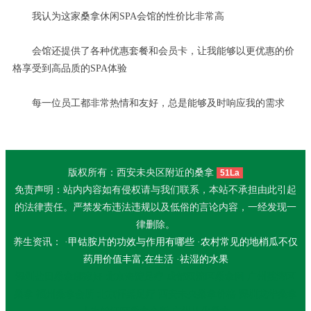
我认为这家桑拿休闲SPA会馆的性价比非常高
会馆还提供了各种优惠套餐和会员卡，让我能够以更优惠的价
格享受到高品质的SPA体验
每一位员工都非常热情和友好，总是能够及时响应我的需求
版权所有：西安未央区附近的桑拿
51La
免责声明：站内内容如有侵权请与我们联系，本站不承担由此引起
的法律责任。严禁发布违法违规以及低俗的言论内容，一经发现一
律删除。
养生资讯： ·
甲钴胺片的功效与作用有哪些
·
农村常见的地梢瓜不仅
药用价值丰富,在生活
·
祛湿的水果
深圳盐田桑拿哪家好
北京海淀足疗
成都双流区桑拿网
广州荔湾区
桑拿
福州桑拿会所
北京怀柔足疗
西安未央桑拿价格
深圳龙华桑拿