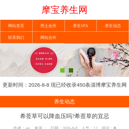
摩宝养生网
网站首页
男士会所
养生SPA
养生动态
联系我们
网站合作
更新时间：2026-8-8 现已经收录450条淄博摩宝养生网
信息
养生动态
希莶草可以降血压吗?希莶草的宜忌
作者：aqi 来源： 日期：2026-8-8 人气：
12
评论：
0