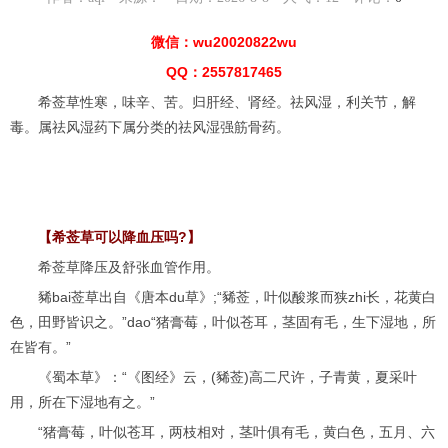
微信：wu20020822wu
QQ：2557817465
希莶草性寒，味辛、苦。归肝经、肾经。祛风湿，利关节，解
毒。属祛风湿药下属分类的祛风湿强筋骨药。
【希莶草可以降血压吗?】
希莶草降压及舒张血管作用。
豨bai莶草出自《唐本du草》;“豨莶，叶似酸浆而狭zhi长，花黄白
色，田野皆识之。”dao“猪膏莓，叶似苍耳，茎固有毛，生下湿地，所
在皆有。”
《蜀本草》：“《图经》云，(豨莶)高二尺许，子青黄，夏采叶
用，所在下湿地有之。”
“猪膏莓，叶似苍耳，两枝相对，茎叶俱有毛，黄白色，五月、六