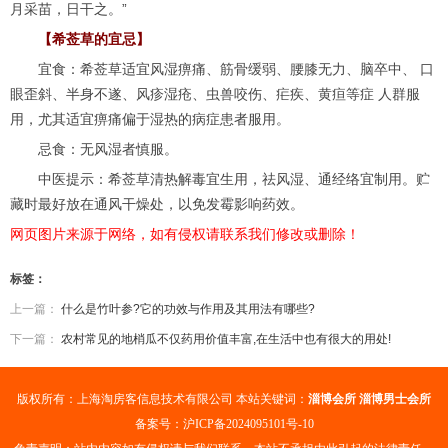
月采苗，日干之。”
【希莶草的宜忌】
宜食：希莶草适宜风湿痹痛、筋骨缓弱、腰膝无力、脑卒中、 口
眼歪斜、半身不遂、风疹湿疮、虫兽咬伤、疟疾、黄疸等症 人群服
用，尤其适宜痹痛偏于湿热的病症患者服用。
忌食：无风湿者慎服。
中医提示：希莶草清热解毒宜生用，祛风湿、通经络宜制用。贮
藏时最好放在通风干燥处，以免发霉影响药效。
网页图片来源于网络，如有侵权请联系我们修改或删除！
标签：
上一篇：
什么是竹叶参?它的功效与作用及其用法有哪些?
下一篇：
农村常见的地梢瓜不仅药用价值丰富,在生活中也有很大的用处!
版权所有：上海淘房客信息技术有限公司 本站关键词：
淄博会所
淄博男士会所
备案号：
沪ICP备2024095101号-10