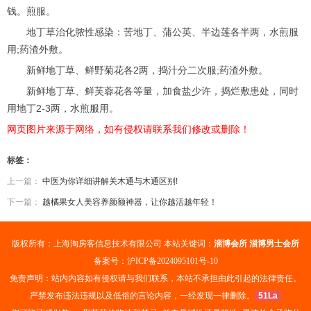
钱。煎服。
地丁草治化脓性感染：苦地丁、蒲公英、半边莲各半两，水煎服
用;药渣外敷。
新鲜地丁草、鲜野菊花各2两，捣汁分二次服;药渣外敷。
新鲜地丁草、鲜芙蓉花各等量，加食盐少许，捣烂敷患处，同时
用地丁2-3两，水煎服用。
网页图片来源于网络，如有侵权请联系我们修改或删除！
标签：
上一篇：
中医为你详细讲解关木通与木通区别!
下一篇：
越橘果女人美容养颜额神器，让你越活越年轻！
版权所有：上海淘房客信息技术有限公司 本站关键词：
淄博会所
淄博男士会所
备案号：
沪ICP备2024095101号-10
免责声明：站内内容如有侵权请与我们联系，本站不承担由此引起的法律责任。
严禁发布违法违规以及低俗的言论内容，一经发现一律删除。
51La