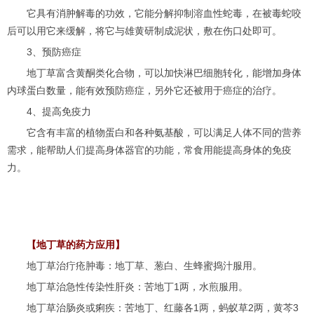
它具有消肿解毒的功效，它能分解抑制溶血性蛇毒，在被毒蛇咬
后可以用它来缓解，将它与雄黄研制成泥状，敷在伤口处即可。
3、预防癌症
地丁草富含黄酮类化合物，可以加快淋巴细胞转化，能增加身体
内球蛋白数量，能有效预防癌症，另外它还被用于癌症的治疗。
4、提高免疫力
它含有丰富的植物蛋白和各种氨基酸，可以满足人体不同的营养
需求，能帮助人们提高身体器官的功能，常食用能提高身体的免疫
力。
【地丁草的药方应用】
地丁草治疔疮肿毒：地丁草、葱白、生蜂蜜捣汁服用。
地丁草治急性传染性肝炎：苦地丁1两，水煎服用。
地丁草治肠炎或痢疾：苦地丁、红藤各1两，蚂蚁草2两，黄芩3